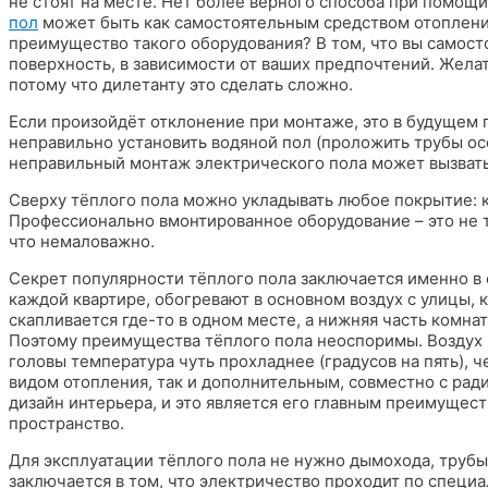
не стоят на месте. Нет более верного способа при помощ
пол
может быть как самостоятельным средством отопления
преимущество такого оборудования? В том, что вы самос
поверхность, в зависимости от ваших предпочтений. Жела
потому что дилетанту это сделать сложно.
Если произойдёт отклонение при монтаже, это в будущем 
неправильно установить водяной пол (проложить трубы осо
неправильный монтаж электрического пола может вызвать 
Сверху тёплого пола можно укладывать любое покрытие: к
Профессионально вмонтированное оборудование – это не т
что немаловажно.
Секрет популярности тёплого пола заключается именно в 
каждой квартире, обогревают в основном воздух с улицы, 
скапливается где-то в одном месте, а нижняя часть комна
Поэтому преимущества тёплого пола неоспоримы. Воздух п
головы температура чуть прохладнее (градусов на пять), 
видом отопления, так и дополнительным, совместно с рад
дизайн интерьера, и это является его главным преимущест
пространство.
Для эксплуатации тёплого пола не нужно дымохода, трубы,
заключается в том, что электричество проходит по специа