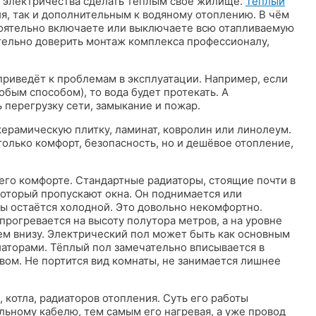
и электричества сделать тёплым своё жилище.
Тёплый
, так и дополнительным к водяному отоплению. В чём
тоятельно включаете или выключаете всю отапливаемую
тельно доверить монтаж комплекса профессионалу,
приведёт к проблемам в эксплуатации. Например, если
бым способом), то вода будет протекать. А
перегрузку сети, замыкание и пожар.
ерамическую плитку, ламинат, ковролин или линолеум.
олько комфорт, безопасность, но и дешёвое отопление,
его комфорте. Стандартные радиаторы, стоящие почти в
который пропускают окна. Он поднимается или
ты остаётся холодной. Это довольно некомфортно.
рогревается на высоту полутора метров, а на уровне
чем внизу. Электрический пол может быть как основным
иаторами. Тёплый пол замечательно вписывается в
вом. Не портится вид комнаты, не занимается лишнее
 котла, радиаторов отопления. Суть его работы
льному кабелю, тем самым его нагревая, а уже провод