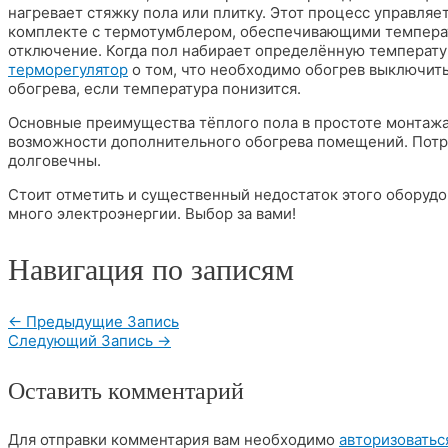
нагревает стяжку пола или плитку. Этот процесс управля
комплекте с термотумблером, обеспечивающими температ
отключение. Когда пол набирает определённую температур
терморегулятор
о том, что необходимо обогрев выключить
обогрева, если температура понизится.
Основные преимущества тёплого пола в простоте монтажа
возможности дополнительного обогрева помещений. Потре
долговечны.
Стоит отметить и существенный недостаток этого оборуд
много электроэнергии. Выбор за вами!
Навигация по записям
←
Предыдущие Запись
Следующий Запись
→
Оставить комментарий
Для отправки комментария вам необходимо
авторизоватьс