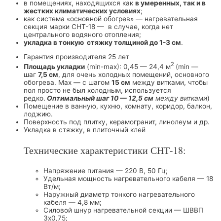
в помещениях, находящихся как
в умеренных, так и в
жестких климатических условиях
;
как система «основной обогрев» — нагревательная
секция марки СНТ-18 — в случае, когда нет
центрального водяного отопления;
укладка в тонкую стяжку толщиной до 1-3 см
.
Гарантия производителя 25 лет
2
Площадь укладки
(min-max): 0,45 — 24,4 м
(min —
шаг
7,5 см
, для очень холодных помещений, основного
обогрева. Max — с шагом
15 см
между витками, чтобы
пол просто не был холодным, используется
редко.
Оптимальный шаг 10 — 12,5 см
между витками
)
Помещение в ванную, кухню, комнату, коридор, балкон,
лоджию.
Поверхность под плитку, керамогранит, линолеум и др.
Укладка в стяжку, в плиточный клей
Технические характеристики СНТ-18:
Напряжение питания — 220 В, 50 Гц;
Удельная мощность нагревательного кабеля — 18
Вт/м;
Наружный диаметр тонкого нагревательного
кабеля — 4,8 мм;
Силовой шнур нагревательной секции — ШВВП
3х0,75;