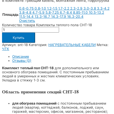
В комплекте: греющий кабель, монтажная лента, гофротрубка
0.6-0.75
0.8-1.0
1.2-1.5
1.7-2.2
2.3-2.9
3.0-3.8
3.3-4.2
3.8-4.8
4.7-5.9
5.8-7.25
6.7-8.4
8.85-11.0
10.5-13.2
Площадь
11.5-14.4
13.3-16.7
14.3-17.9
16.3-20.4
Очистить
Количество товара Комплекты теплого пола СНТ-18
Купить
Артикул:
snt-18
Категория:
НАГРЕВАТЕЛЬНЫЕ КАБЕЛИ
Метка:
ЧТК
Описание
Отзывы (0)
Комплект теплый пол СНТ-18
для дополнительного или
основного обогрева помещений. С постоянным пребыванием
людей в умеренных и жестких климатических условиях.
Укладка в стяжку 1-3 см.
Область применения секций СНТ-18
для обогрева помещений
с постоянным пребыванием
людей (квартир, коттеджей, балконов, лоджий, саун,
гаражей, мастерских, офисов, магазинов, ресторанов);