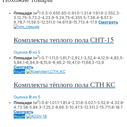
2
Площади
(м
):
0.5-0.65
0.65-0.9
1.0-1.3
1.4-1.9
1.9-2.55
2.3-
3.1
2.75-3.7
3.2-4.2
3.9-5.2
4,75-6,35
5.5-7.3
6.4-8.5
7.3-
9.7
8.7-11.5
9.5-12.5
11.0-14.6
11.8-15.7
13.4-17.9
Смотреть
Комплекты теплого пола СНТ-15
Оценка
0
из 5
2
Площади
(м
):
0.7-1.1
1,0-1,8
1,7-2,9
2,1-3,5
2,4-4,1
2,9-4,8
3,5-
5,8
4,1-6,9
4,9-8,1
5,6-9,4
6,2-10,4
7,0-11,6
8,3-13,9
Смотреть
Акция
Комплекты тёплого пола СТН КС
Оценка
0
из 5
2
Площади
(м
):
0.6-1.0
1.1-1.8
1.4-2.3
1.8-3.0
2.1-3.5
2.6-4.3
2.8-
4.7
3.58-5.8
4.3-7.2
5.2-8.6
6.3-10.4
7.5-12.5
11.2-15.7
11.8-18.7
Смотреть
Акция