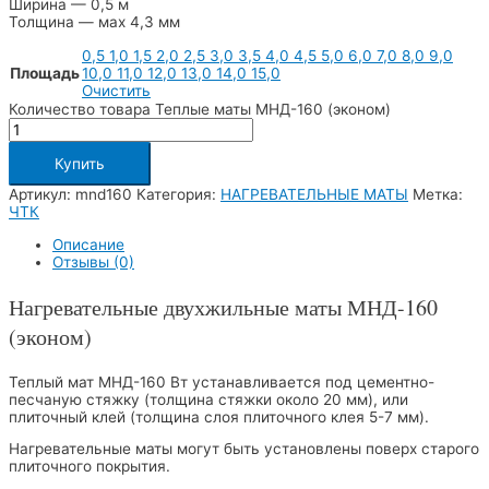
Ширина — 0,5 м
Толщина — мах 4,3 мм
0,5
1,0
1,5
2,0
2,5
3,0
3,5
4,0
4,5
5,0
6,0
7,0
8,0
9,0
Площадь
10,0
11,0
12,0
13,0
14,0
15,0
Очистить
Количество товара Теплые маты МНД-160 (эконом)
Купить
Артикул:
mnd160
Категория:
НАГРЕВАТЕЛЬНЫЕ МАТЫ
Метка:
ЧТК
Описание
Отзывы (0)
Нагревательные двухжильные маты МНД-160
(эконом)
Теплый мат МНД-160 Вт устанавливается под цементно-
песчаную стяжку (толщина стяжки около 20 мм), или
плиточный клей (толщина слоя плиточного клея 5-7 мм).
Нагревательные маты могут быть установлены поверх старого
плиточного покрытия.