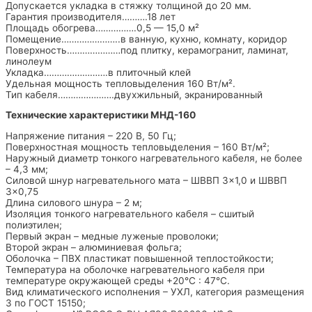
Допускается укладка в стяжку толщиной до 20 мм.
Гарантия производителя……….18 лет
Площадь обогрева…………….0,5 — 15,0 м²
Помещение…………………..в ванную, кухню, комнату, коридор
Поверхность…………………под плитку, керамогранит, ламинат,
линолеум
Укладка…………………….в плиточный клей
Удельная мощность тепловыделения 160 Вт/м².
Тип кабеля………………….двухжильный, экранированный
Технические характеристики МНД-160
Напряжение питания – 220 В, 50 Гц;
Поверхностная мощность тепловыделения – 160 Вт/м²;
Наружный диаметр тонкого нагревательного кабеля, не более
– 4,3 мм;
Силовой шнур нагревательного мата – ШВВП 3×1,0 и ШВВП
3×0,75
Длина силового шнура – 2 м;
Изоляция тонкого нагревательного кабеля – сшитый
полиэтилен;
Первый экран – медные луженые проволоки;
Второй экран – алюминиевая фольга;
Оболочка – ПВХ пластикат повышенной теплостойкости;
Температура на оболочке нагревательного кабеля при
температуре окружающей среды +20°С : 47°С.
Вид климатического исполнения – УХЛ, категория размещения
3 по ГОСТ 15150;