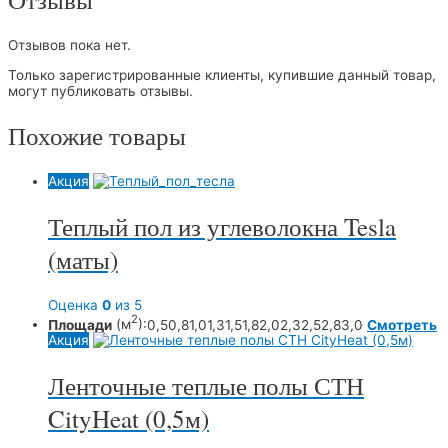
Отзывов пока нет.
Только зарегистрированные клиенты, купившие данный товар,
могут публиковать отзывы.
Похожие товары
Акция
Теплый пол из углеволокна Tesla
(маты)
Оценка
0
из 5
2
Площади
(м
):
0,5
0,8
1,0
1,3
1,5
1,8
2,0
2,3
2,5
2,8
3,0
Смотреть
Акция
Ленточные теплые полы СТН
CityHeat (0,5м)