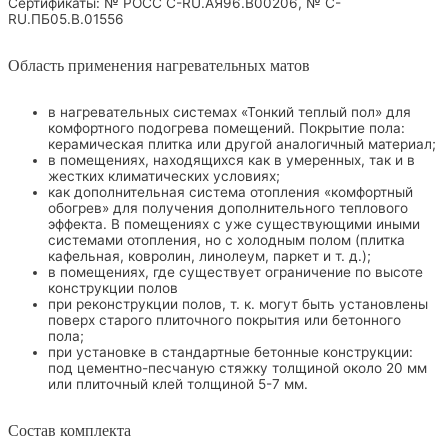
Сертификаты: № РОСС C-RU.АЯ96.В00206, № С-
RU.ПБ05.В.01556
Область применения нагревательных матов
в нагревательных системах «Тонкий теплый пол» для
комфортного подогрева помещений. Покрытие пола:
керамическая плитка или другой аналогичный материал;
в помещениях, находящихся как в умеренных, так и в
жестких климатических условиях;
как дополнительная система отопления «комфортный
обогрев» для получения дополнительного теплового
эффекта. В помещениях с уже существующими иными
системами отопления, но с холодным полом (плитка
кафельная, ковролин, линолеум, паркет и т. д.);
в помещениях, где существует ограничение по высоте
конструкции полов
при реконструкции полов, т. к. могут быть установлены
поверх старого плиточного покрытия или бетонного
пола;
при установке в стандартные бетонные конструкции:
под цементно-песчаную стяжку толщиной около 20 мм
или плиточный клей толщиной 5-7 мм.
Состав комплекта